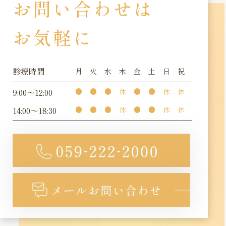
お問い合わせは
お気軽に
診療時間
月
火
水
木
金
土
日
祝
9:00～12:00
●
●
●
休
●
●
休
休
14:00～18:30
●
●
●
休
●
●
休
休