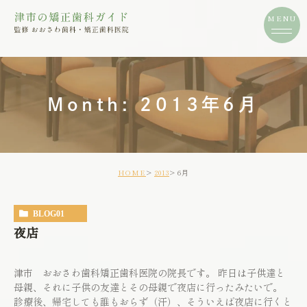
Month: 2013年6月
HOME
2013
6月
BLOG01
夜店
津市 おおさわ歯科矯正歯科医院の院長です。 昨日は子供達と
母親、それに子供の友達とその母親で夜店に行ったみたいで。
診療後、帰宅しても誰もおらず（汗）、そういえば夜店に行くと