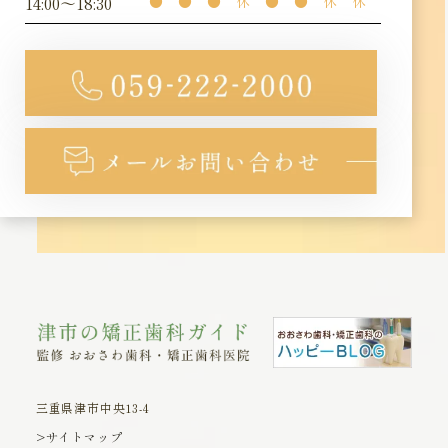
14:00～18:30
●
●
●
休
●
●
休
休
三重県津市中央13-4
>サイトマップ