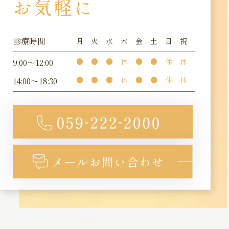
お気軽に
診療時間
月
火
水
木
金
土
日
祝
9:00～12:00
●
●
●
休
●
●
休
休
14:00～18:30
●
●
●
休
●
●
休
休