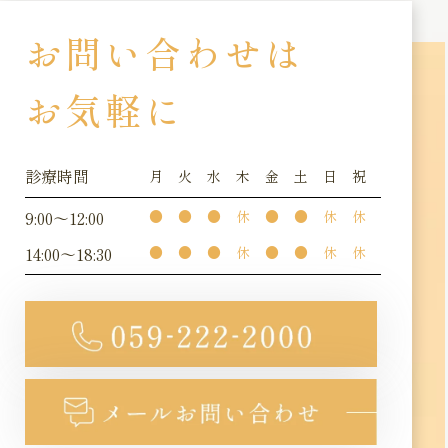
お問い合わせは
お気軽に
診療時間
月
火
水
木
金
土
日
祝
9:00～12:00
●
●
●
休
●
●
休
休
14:00～18:30
●
●
●
休
●
●
休
休