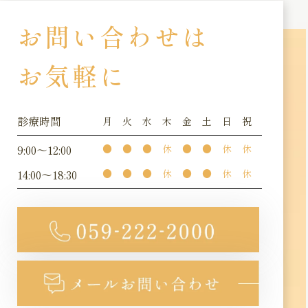
お問い合わせは
お気軽に
診療時間
月
火
水
木
金
土
日
祝
9:00～12:00
●
●
●
休
●
●
休
休
14:00～18:30
●
●
●
休
●
●
休
休