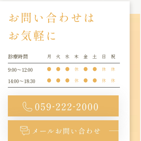
お問い合わせは
お気軽に
診療時間
月
火
水
木
金
土
日
祝
9:00～12:00
●
●
●
休
●
●
休
休
14:00～18:30
●
●
●
休
●
●
休
休