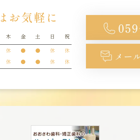
はお気軽に
木
金
土
日
祝
休
●
●
休
休
休
●
●
休
休