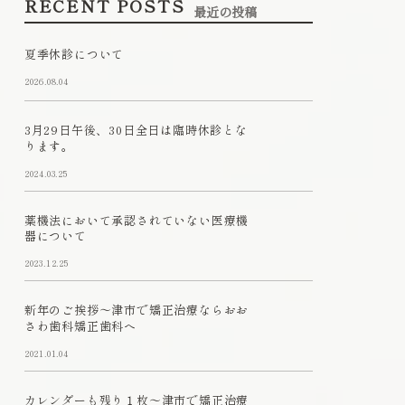
RECENT POSTS
最近の投稿
夏季休診について
2026.08.04
3月29日午後、30日全日は臨時休診とな
ります。
2024.03.25
薬機法において承認されていない医療機
器について
2023.12.25
新年のご挨拶～津市で矯正治療ならおお
さわ歯科矯正歯科へ
2021.01.04
カレンダーも残り１枚～津市で矯正治療