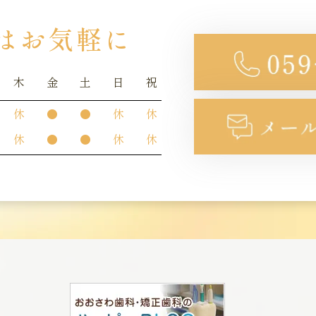
はお気軽に
木
金
土
日
祝
休
●
●
休
休
休
●
●
休
休