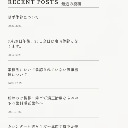
RECENT POSTS
最近の投稿
夏季休診について
2026.08.04
3月29日午後、30日全日は臨時休診とな
ります。
2024.03.25
薬機法において承認されていない医療機
器について
2023.12.25
新年のご挨拶～津市で矯正治療ならおお
さわ歯科矯正歯科へ
2021.01.04
カレンダーも残り１枚～津市で矯正治療