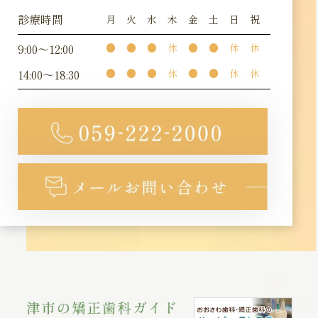
診療時間
月
火
水
木
金
土
日
祝
9:00～12:00
●
●
●
休
●
●
休
休
14:00～18:30
●
●
●
休
●
●
休
休