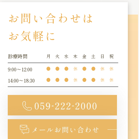
お問い合わせは
お気軽に
診療時間
月
火
水
木
金
土
日
祝
9:00～12:00
●
●
●
休
●
●
休
休
14:00～18:30
●
●
●
休
●
●
休
休