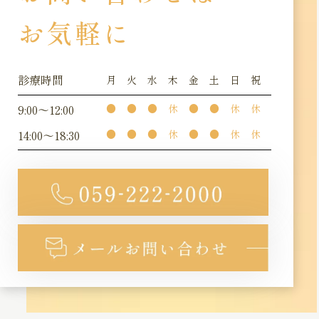
お気軽に
診療時間
月
火
水
木
金
土
日
祝
9:00～12:00
●
●
●
休
●
●
休
休
14:00～18:30
●
●
●
休
●
●
休
休